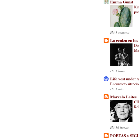
Emma Gunst
Kat
po
Há 1 semana
La ceniza en los 
Dos
Ma
Há 1 hora
Life vest under 
El contacto silenci
Há 1 mês
Marcelo Leites
CI
Rob
Há 16 horas
POETAS > SIG