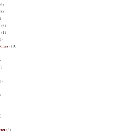
16)
(8)
)
i
(3)
o
(1)
0)
orres
(10)
)
7)
0)
)
)
rer
(5)