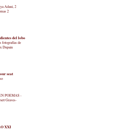
ya Adaui, 2
emas 2
dientes del lobo
 fotografías de
x Dupain
your seat
oso
EN POEMAS -
ert Graves-
LO XXI