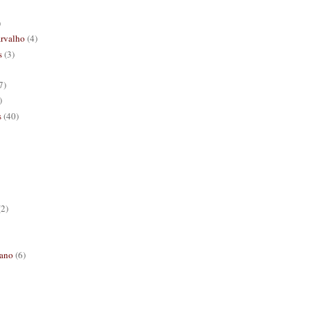
)
rvalho
(4)
s
(3)
7)
)
s
(40)
(2)
ano
(6)