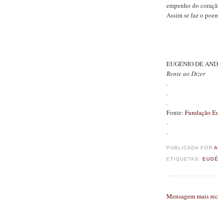
empenho do coraçã
Assim se faz o poe
EUGÉNIO DE AN
Rente ao Dizer
.
.
.
Fonte:
Fundação Eu
.
.
PUBLICADA POR
A
ETIQUETAS:
EUGÉ
Mensagem mais rec