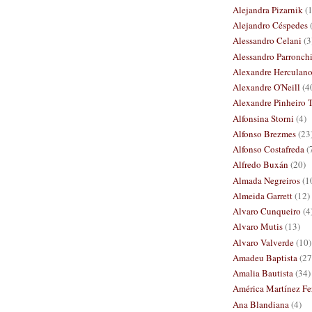
Alejandra Pizarnik
(
Alejandro Céspedes
Alessandro Celani
(3
Alessandro Parronch
Alexandre Herculan
Alexandre O'Neill
(4
Alexandre Pinheiro T
Alfonsina Storni
(4)
Alfonso Brezmes
(23
Alfonso Costafreda
(
Alfredo Buxán
(20)
Almada Negreiros
(1
Almeida Garrett
(12)
Alvaro Cunqueiro
(4
Alvaro Mutis
(13)
Alvaro Valverde
(10)
Amadeu Baptista
(27
Amalia Bautista
(34)
América Martínez Fer
Ana Blandiana
(4)