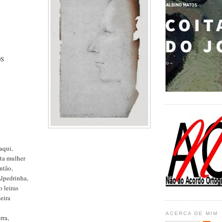
OS
aqui,
ta mulher
ntão,
lpedrinha,
 leiras
eira
ACERCA DE MIM
rra,