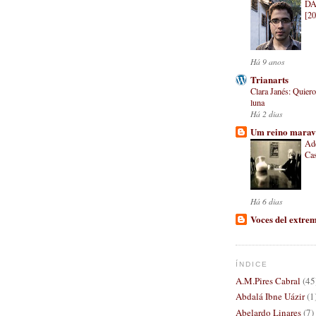
DA
[20
Há 9 anos
Trianarts
Clara Janés: Quiero 
luna
Há 2 dias
Um reino marav
Adé
Ca
Há 6 dias
Voces del extre
ÍNDICE
A.M.Pires Cabral
(45
Abdalá Ibne Uázir
(1
Abelardo Linares
(7)