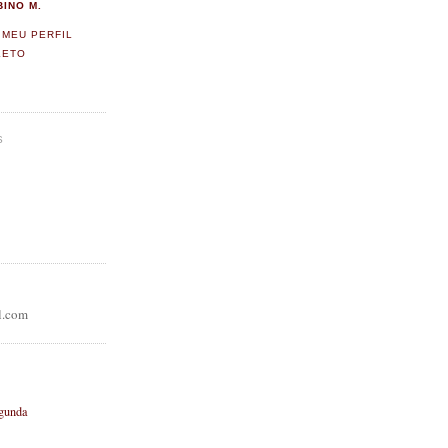
BINO M.
 MEU PERFIL
LETO
S
l.com
egunda