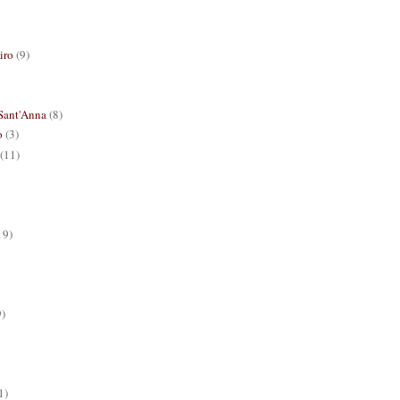
iro
(9)
Sant'Anna
(8)
o
(3)
(11)
19)
9)
1)