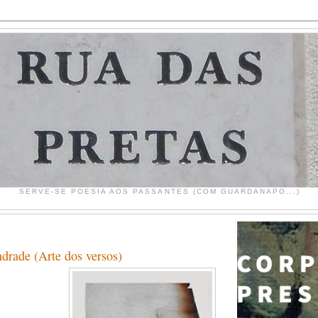
SERVE-SE POESIA AOS PASSANTES (COM GUARDANAPO...)
drade (Arte dos versos)