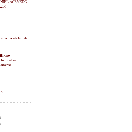
NIEL ACEVEDO
.236]
arrastrar el claro de
ilhoso
lia Prado -
samento
mo
)
)