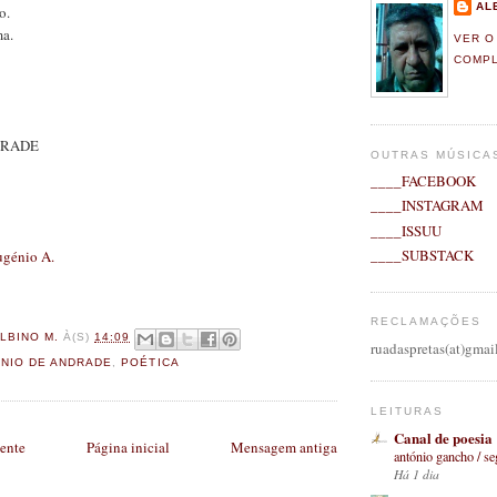
AL
o.
ma.
VER O
COMP
DRADE
OUTRAS MÚSICA
____FACEBOOK
____INSTAGRAM
____ISSUU
____SUBSTACK
génio A.
RECLAMAÇÕES
LBINO M.
À(S)
14:09
ruadaspretas(at)gmai
NIO DE ANDRADE
,
POÉTICA
LEITURAS
Canal de poesia
ente
Página inicial
Mensagem antiga
antónio gancho / s
Há 1 dia