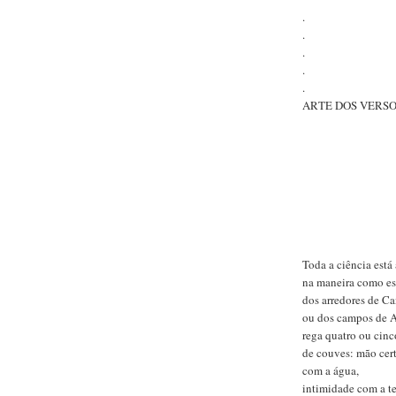
.
.
.
.
.
ARTE DOS VERS
Toda a ciência está 
na maneira como es
dos arredores de Ca
ou dos campos de A
rega quatro ou cinco
de couves: mão cert
com a água,
intimidade com a te